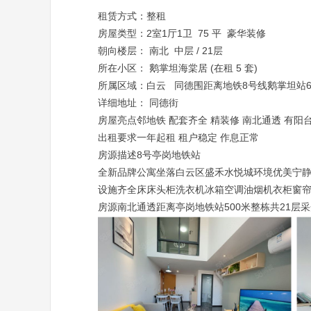
租赁方式：整租
房屋类型：2室1厅1卫 75 平 豪华装修
朝向楼层： 南北 中层 / 21层
所在小区： 鹅掌坦海棠居 (在租 5 套)
所属区域：白云 同德围距离地铁8号线鹅掌坦站6
详细地址： 同德街
房屋亮点邻地铁 配套齐全 精装修 南北通透 有阳
出租要求一年起租 租户稳定 作息正常
房源描述8号亭岗地铁站
全新品牌公寓坐落白云区盛禾水悦城环境优美宁
设施齐全床床头柜洗衣机冰箱空调油烟机衣柜窗
房源南北通透距离亭岗地铁站500米整栋共21