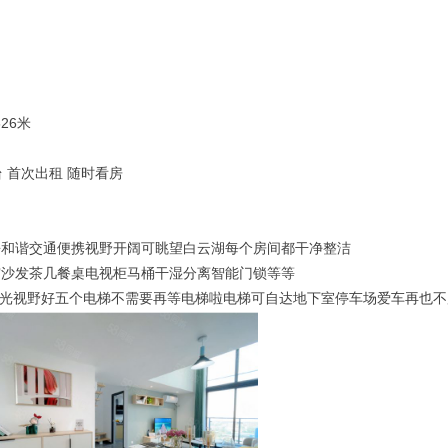
26米
台 首次出租 随时看房
静和谐交通便携视野开阔可眺望白云湖每个房间都干净整洁
帘沙发茶几餐桌电视柜马桶干湿分离智能门锁等等
层采光视野好五个电梯不需要再等电梯啦电梯可自达地下室停车场爱车再也