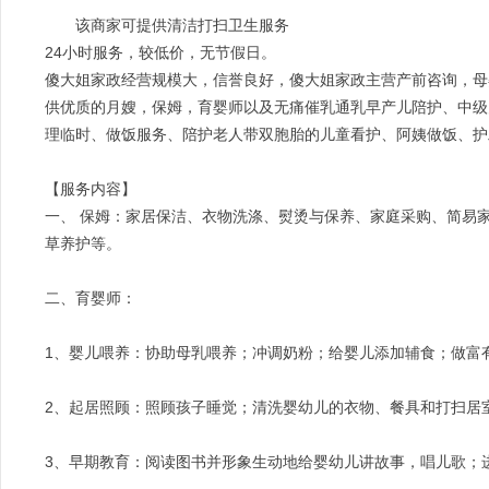
该商家可提供清洁打扫卫生服务
24小时服务，较低价，无节假日。
傻大姐家政经营规模大，信誉良好，傻大姐家政主营产前咨询，母
供优质的月嫂，保姆，育婴师以及无痛催乳通乳早产儿陪护、中级
理临时、做饭服务、陪护老人带双胞胎的儿童看护、阿姨做饭、护
【服务内容】
一、 保姆：家居保洁、衣物洗涤、熨烫与保养、家庭采购、简易
草养护等。
二、育婴师：
1、婴儿喂养：协助母乳喂养；冲调奶粉；给婴儿添加辅食；做富
2、起居照顾：照顾孩子睡觉；清洗婴幼儿的衣物、餐具和打扫居
3、早期教育：阅读图书并形象生动地给婴幼儿讲故事，唱儿歌；