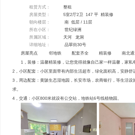
租赁方式：
整租
房屋类型：
5室2厅2卫 147 平 精装修
朝向楼层：
南 低层 / 11层
所在小区：
世纪绿洲
所属区域：
天河
龙洞
详细地址：
品翠街30号
房屋亮点
邻地铁
配套齐全
精装修
南北通
1，装修：温馨精装修，让您觉得就像自己家一样温馨，家私
2，小区配套：小区里面带有内部生活超市，绿化面积高，安静舒
3，周边配套：黄陂生态湿地园，长安市场，农商银行，等生活设
求。
4，交通：小区800米就设有公交站，地铁站6号线植物园。